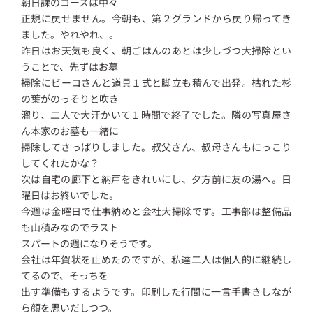
朝日課のコースは中々
正規に戻せません。今朝も、第２グランドから戻り帰ってき
ました。やれやれ、。
昨日はお天気も良く、朝ごはんのあとは少しづつ大掃除とい
うことで、先ずはお墓
掃除にビーコさんと道具１式と脚立も積んで出発。枯れた杉
の葉がのっそりと吹き
溜り、二人で大汗かいて１時間で終了でした。隣の写真屋さ
ん本家のお墓も一緒に
掃除してさっぱりしました。叔父さん、叔母さんもにっこり
してくれたかな？
次は自宅の廊下と納戸をきれいにし、夕方前に友の湯へ。日
曜日はお終いでした。
今週は金曜日で仕事納めと会社大掃除です。工事部は整備品
も山積みなのでラスト
スパートの週になりそうです。
会社は年賀状を止めたのですが、私達二人は個人的に継続し
てるので、そっちを
出す準備もするようです。印刷した行間に一言手書きしなが
ら顔を思いだしつつ。