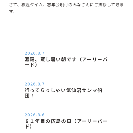
さて、検温タイム、忘年会明けのみなさんにご挨拶してきま
す。
2026.8.7
濃霧、蒸し暑い朝です（アーリーバ
ード）
２０２６．８．７（金） 少し先の丘
などガスの中、陽はないのに…
2026.8.7
行ってらっしゃい気仙沼サンマ船
団！
おはようございます。 今日はムシム
シがひどい朝、先に帰ってき…
2026.8.6
８１年目の広島の日（アーリーバー
ド）
２０２６．８．６（木） 今朝は昨日