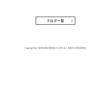
２０２６．８．５（水） 明け方は１
６℃くらいで秋のような涼し…
ブログ一覧
Copyright(c) ISHIKAWA DENSO CO.,LTD. ALL RIGHTS RESERVED.