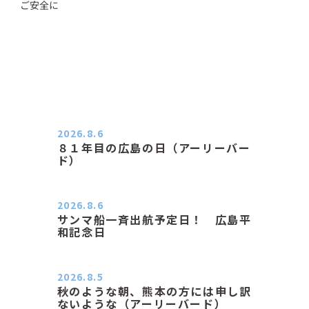
ご安全に
2026.8.6
８１年目の広島の日（アーリーバー
ド）
２０２６．８．６（木） 今朝は昨日
と打って変わってジメジメと…
2026.8.6
サンマ船一斉出航予定日！ 広島平
和記念日
おはようございます 今日は早朝もち
ょっと蒸す感じです。気温は…
2026.8.5
秋のような朝、熊本の方には申し訳
ないような（アーリーバード）