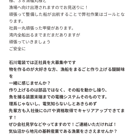
様、３８清福丸様と
漁場へ向け出港されますのでお見送りに！
頑張って整備した船が出航することで弊社作業はゴールとな
ります。
社員一丸頑張った甲斐があります。
湾内全船出るまでまだまだありますが
頑張っていきましょう
ご安全に
石川電装では正社員を大募集中です
物を作るのが大好きな方、漁船をまるごと作り上げる醍醐味
を
一緒に感じませんか？
作り上げるのは部品ではなく、その船を動かし操り、
魚を捕る装置末端までの電機システムそのものです。
理系じゃないし、電気知らないしとあきらめず
先輩方も入社後にOJTや資格取得でキャリアアップできてま
す！
ぜひ会社見学などやってますので！ご連絡いただければ！
気仙沼から地元の基幹産業である漁業をささえませんか？