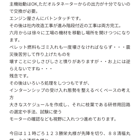
主機始動はOK,ただオルタネーターからの出力が十分でないの
で交換が必要。
エンジン屋さんにバトンタッチです。
その後は社内改造工事が進み階段付近の工事は両方完工。
六月からは徐々に工場の機材を移動し場所を開けつつになり
ます。
ペレット燃料もゴミ入れも一度壊さなければならず・・・震
災後苦労して作り上げたものを
壊すことに少しさびしさと憤りがありますが・・お上には逆
らえないですね・・・
残念です。
その後はいろいろ処理をしつつもですが、
インターンシップの受け入れ態勢を整えるべくベースの考え
方
大きなスケジュールを作成し、それに枝葉である研修用回路
の選定や手法、試験に使う
モーターの確認なども視野に入れつつ進めております。
今日は１１時ごろ１２３勝栄丸様が先陣を切り、８８清福丸