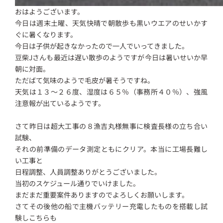
おはようございます。
今日は週末土曜、天気快晴で朝散歩も黒いウエアのせいかす
ぐに暑くなります。
今日は子供が起きなかったので一人でいってきました。
豆柴Jさんも最近は遅い散歩のようですが今日は暑いせいか早
朝に対面。
ただばて気味のようで毛皮が暑そうですね。
天気は１３～２６度、湿度は６５％（事務所４０％）、強風
注意報が出ているようです。
さて昨日は超大工事の８漁吉丸様無事に検査長様の立ち合い
試験、
それの前準備のデータ測定ともにクリア。本当に工場長難し
い工事と
日程調整、人員調整ありがとうございました。
当初のスケジュール通りでいけました。
まだまだ重要案件ありますのでよろしくお願いします。
さてその後他の船で主機バッテリー充電したものを搭載し試
験しこちらも