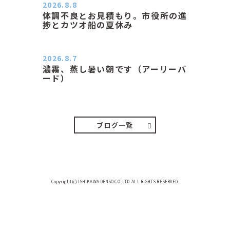
2026.8.8
体調不良とお見積もり。市役所の進
捗とカツオ船の夏休み
おはようございます。 今朝も蒸し暑
い朝です。車の温度計はすで…
2026.8.7
濃霧、蒸し暑い朝です（アーリーバ
ード）
２０２６．８．７（金） 少し先の丘
などガスの中、陽はないのに…
ブログ一覧
Copyright(c) ISHIKAWA DENSO CO.,LTD. ALL RIGHTS RESERVED.