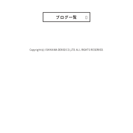
などガスの中、陽はないのに…
ブログ一覧
Copyright(c) ISHIKAWA DENSO CO.,LTD. ALL RIGHTS RESERVED.