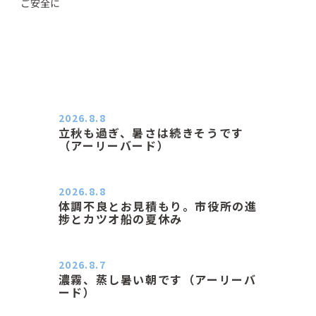
ご安全に
2026.8.8
立秋も過ぎ、暑さは続きそうです
（アーリーバード）
２０２６．８．８（土） 今朝はピョ
ン子さんの都合でショートコ…
2026.8.8
体調不良とお見積もり。市役所の進
捗とカツオ船の夏休み
おはようございます。 今朝も蒸し暑
い朝です。車の温度計はすで…
2026.8.7
濃霧、蒸し暑い朝です（アーリーバ
ード）
２０２６．８．７（金） 少し先の丘