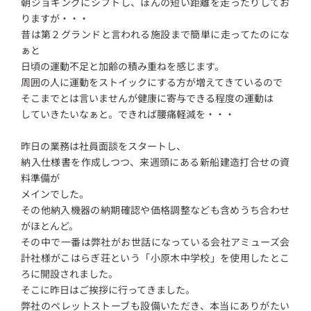
朝ジョギングにシフトし、ほんの短い距離を走ったりしてお
りますが・・・
昔は第２グランドと言われる施設まで簡単に走ってたのにな
ぁと
日頃の運動不足と加齢の積み重ねを感じます。
周囲の人に運動をストイックにする方が増えてきているので
そこまでとは言いませんが健康に寄与できる程度の運動は
していきたいなぁと。できれば腰痛軽減を・・・
昨日の業務は社員面談をスタートし、
納入仕様書を作成しつつ、来週頭にある新船建造打合せの資
料準備が
メインでした。
その他納入機器の納期確認や価格調整なども含めうち合わせ
がほとんど。
その中で一番は弊社がお世話になっている会社アミューズ会
計社様がこはらぎ荘という「小原木中学校」を使用したとこ
ろに開設されました。
そこに昨日はご挨拶に行ってきました。
弊社のペレットストーブも設備いただき、本当にありがたい