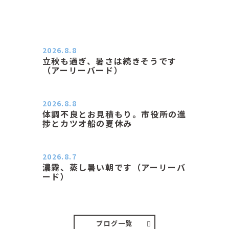
2026.8.8
立秋も過ぎ、暑さは続きそうです
（アーリーバード）
２０２６．８．８（土） 今朝はピョ
ン子さんの都合でショートコ…
2026.8.8
体調不良とお見積もり。市役所の進
捗とカツオ船の夏休み
おはようございます。 今朝も蒸し暑
い朝です。車の温度計はすで…
2026.8.7
濃霧、蒸し暑い朝です（アーリーバ
ード）
２０２６．８．７（金） 少し先の丘
などガスの中、陽はないのに…
ブログ一覧