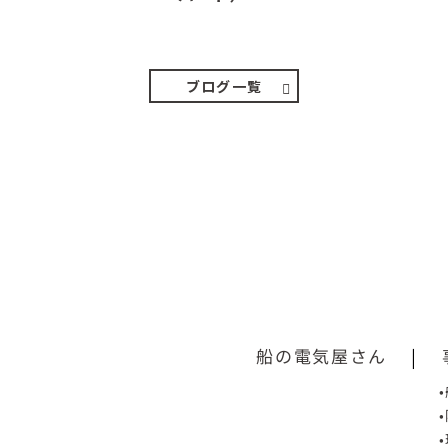
２０２６．８．７（金） 少し先の丘などガスの
中、陽はないのに…
ブログ一覧
船の電気屋さん
|