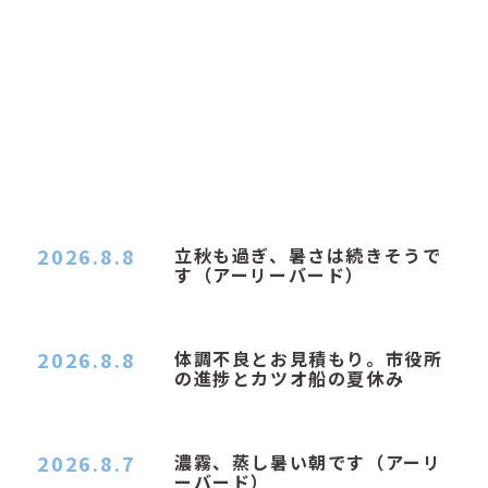
2026.8.8
立秋も過ぎ、暑さは続きそうで
す（アーリーバード）
２０２６．８．８（土） 今朝はピョン子さんの都
合でショートコ…
2026.8.8
体調不良とお見積もり。市役所
の進捗とカツオ船の夏休み
おはようございます。 今朝も蒸し暑い朝です。車
の温度計はすで…
2026.8.7
濃霧、蒸し暑い朝です（アーリ
ーバード）