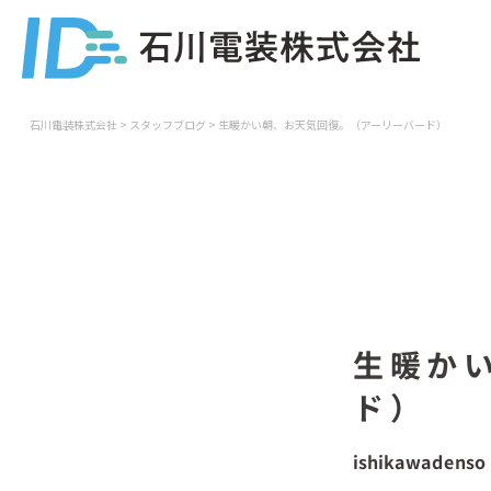
石川電装株式会社
>
スタッフブログ
>
生暖かい朝、お天気回復。（アーリーバード）
生暖か
ド）
ishikawadenso