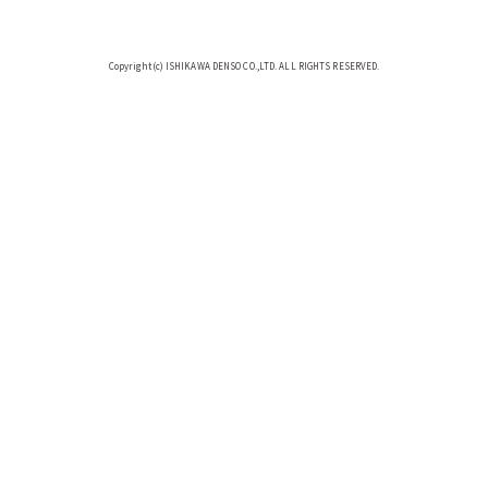
Copyright(c) ISHIKAWA DENSO CO.,LTD. ALL RIGHTS RESERVED.