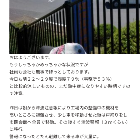
おはようございます。
もうしっちゃかめっちゃかな状況ですが
社員も会社も無事でほっとしております。
今日も晴２２～２９度で湿度７９％（事務所５３％）
と比較的涼しいものの、まだ熱中症になりやすい時期ですの
で注意。
昨日は朝から津波注意報により工場内の整備中の機材を
高いところに避難させ、少し車を移動させた後は戸締りをし
市民会館へ全員で移動。その後すぐ津波警報（３ｍくらい）
に移行。
警報になったとたん避難して来る車が大量に。