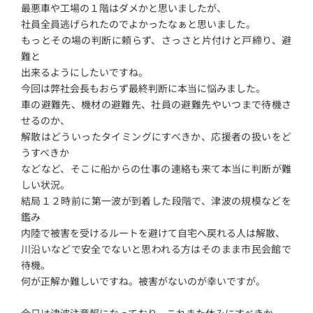
最悪車や工場の１階はダメかと思いましたが、
社員全員逃げられたのでよかったなぁと思いました。
もっとその場の判断に頼らず、さっさと片付けと戸締り、避
難と
出来るようにしたいですね。
今回は弊社会長もおらず最終判断に本当に悩みました。
車の避難先、機材の避難先、社員の避難先やいつまで待機さ
せるのか、
解散はどういったタイミングにすべきか、応援者の扱いをど
うすべきか
などなど、そこに船からの仕事の連絡も来て本当に判断が難
しい状況。
結局１２時前に第一波が到着した段階で、津波の規模などを
鑑み
内陸で被害を受けるルートを避けて自宅へ戻れる人は解散、
川沿いなどで安全でないと思われる方はそのまま市民会館で
待機。
何が正解か難しいですね。被害がないのが幸いですが。
今日は津波注意報になっており、これまた休みにすべきか