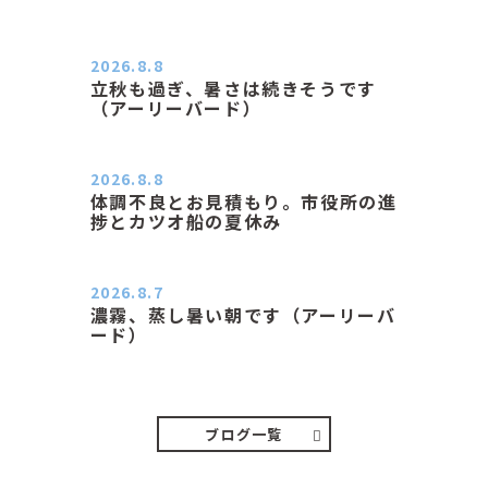
2026.8.8
立秋も過ぎ、暑さは続きそうです
（アーリーバード）
２０２６．８．８（土） 今朝はピョ
ン子さんの都合でショートコ…
2026.8.8
体調不良とお見積もり。市役所の進
捗とカツオ船の夏休み
おはようございます。 今朝も蒸し暑
い朝です。車の温度計はすで…
2026.8.7
濃霧、蒸し暑い朝です（アーリーバ
ード）
２０２６．８．７（金） 少し先の丘
などガスの中、陽はないのに…
ブログ一覧