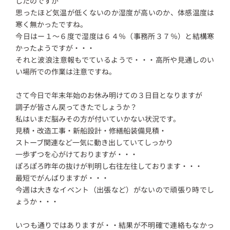
したのですが
思ったほど気温が低くないのか湿度が高いのか、体感温度は
寒く無かったですね。
今日はー１～６度で湿度は６４％（事務所３７％）と結構寒
かったようですが・・・
それと波浪注意報もでているようで・・・高所や見通しのい
い場所での作業は注意ですね。
さて今日で年末年始のお休み明けての３日目となりますが
調子が皆さん戻ってきたでしょうか？
私はいまだ脳みその方が付いていかない状況です。
見積・改造工事・新船設計・修繕船装備見積・
ストーブ関連など一気に動き出していてしっかり
一歩ずつを心がけておりますが・・・
ぽろぽろ昨年の抜けが判明し右往左往しております・・・
最短でがんばりますが・・・
今週は大きなイベント（出張など）がないので頑張り時でし
ょうか・・・
いつも通りではありますが・・結果が不明確で連絡もなかっ