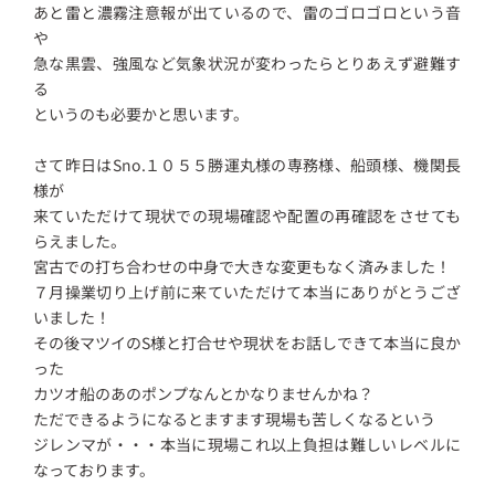
あと雷と濃霧注意報が出ているので、雷のゴロゴロという音
や
急な黒雲、強風など気象状況が変わったらとりあえず避難す
る
というのも必要かと思います。
さて昨日はSno.１０５５勝運丸様の専務様、船頭様、機関長
様が
来ていただけて現状での現場確認や配置の再確認をさせても
らえました。
宮古での打ち合わせの中身で大きな変更もなく済みました！
７月操業切り上げ前に来ていただけて本当にありがとうござ
いました！
その後マツイのS様と打合せや現状をお話しできて本当に良か
った
カツオ船のあのポンプなんとかなりませんかね？
ただできるようになるとますます現場も苦しくなるという
ジレンマが・・・本当に現場これ以上負担は難しいレベルに
なっております。