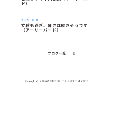
ド）
２０２６．８．１０（月） 雨なし曇
り空の月曜日、朝日課を終え…
2026.8.8
立秋も過ぎ、暑さは続きそうです
（アーリーバード）
２０２６．８．８（土） 今朝はピョ
ン子さんの都合でショートコ…
ブログ一覧
Copyright(c) ISHIKAWA DENSO CO.,LTD. ALL RIGHTS RESERVED.