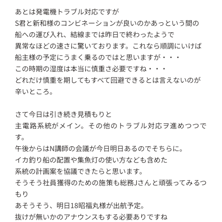
あとは発電機トラブル対応ですが
S君と新和様のコンビネーションが良いのかあっという間の
船への運び入れ、結線までは昨日で終わったようで
異常なほどの速さに驚いております。これなら順調にいけば
船主様の予定にうまく乗るのではと思いますが・・・
この時期の湿度は本当に慎重さ必要ですね・・・
どれだけ慎重を期してもすべて回避できるとは言えないのが
辛いところ。
さて今日は引き続き見積もりと
主電路系統がメイン。その他のトラブル対応ヲ進めつつで
す。
午後からはN講師の会議が今日明日あるのでそちらに。
イカ釣り船の配置や集魚灯の使い方なども含めた
系統の計画案を協議できたらと思います。
そうそう社員獲得のための施策も総務Jさんと頑張ってみるつ
もり
あそうそう、明日18昭福丸様が出航予定。
抜けが無いかのアナウンスもする必要ありですね