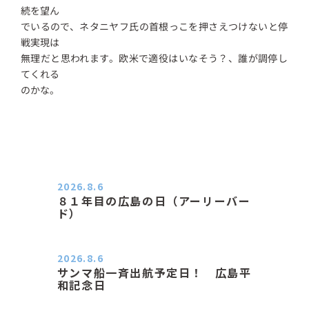
続を望ん
でいるので、ネタニヤフ氏の首根っこを押さえつけないと停
戦実現は
無理だと思われます。欧米で適役はいなそう？、誰が調停し
てくれる
のかな。
2026.8.6
８１年目の広島の日（アーリーバー
ド）
２０２６．８．６（木） 今朝は昨日
と打って変わってジメジメと…
2026.8.6
サンマ船一斉出航予定日！ 広島平
和記念日
おはようございます 今日は早朝もち