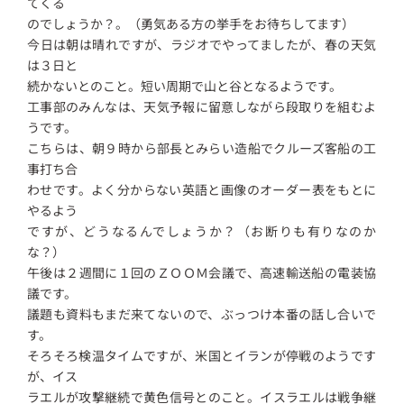
てくる
のでしょうか？。（勇気ある方の挙手をお待ちしてます）
今日は朝は晴れですが、ラジオでやってましたが、春の天気
は３日と
続かないとのこと。短い周期で山と谷となるようです。
工事部のみんなは、天気予報に留意しながら段取りを組むよ
うです。
こちらは、朝９時から部長とみらい造船でクルーズ客船の工
事打ち合
わせです。よく分からない英語と画像のオーダー表をもとに
やるよう
ですが、どうなるんでしょうか？（お断りも有りなのか
な？）
午後は２週間に１回のＺＯＯＭ会議で、高速輸送船の電装協
議です。
議題も資料もまだ来てないので、ぶっつけ本番の話し合いで
す。
そろそろ検温タイムですが、米国とイランが停戦のようです
が、イス
ラエルが攻撃継続で黄色信号とのこと。イスラエルは戦争継