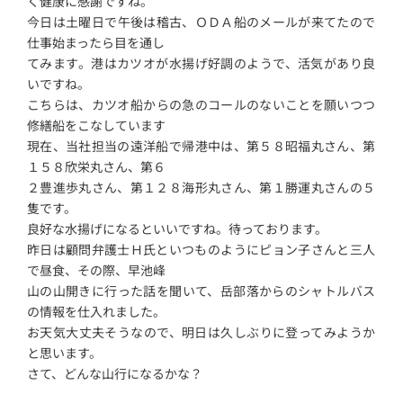
く健康に感謝ですね。
今日は土曜日で午後は稽古、ＯＤＡ船のメールが来てたので
仕事始まったら目を通し
てみます。港はカツオが水揚げ好調のようで、活気があり良
いですね。
こちらは、カツオ船からの急のコールのないことを願いつつ
修繕船をこなしています
現在、当社担当の遠洋船で帰港中は、第５８昭福丸さん、第
１５８欣栄丸さん、第６
２豊進歩丸さん、第１２８海形丸さん、第１勝運丸さんの５
隻です。
良好な水揚げになるといいですね。待っております。
昨日は顧問弁護士Ｈ氏といつものようにピョン子さんと三人
で昼食、その際、早池峰
山の山開きに行った話を聞いて、岳部落からのシャトルバス
の情報を仕入れました。
お天気大丈夫そうなので、明日は久しぶりに登ってみようか
と思います。
さて、どんな山行になるかな？