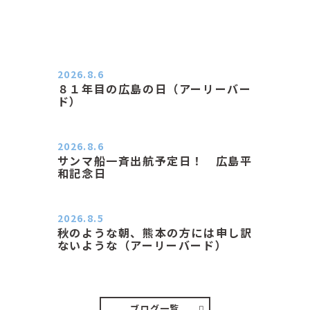
2026.8.6
８１年目の広島の日（アーリーバー
ド）
２０２６．８．６（木） 今朝は昨日
と打って変わってジメジメと…
2026.8.6
サンマ船一斉出航予定日！ 広島平
和記念日
おはようございます 今日は早朝もち
ょっと蒸す感じです。気温は…
2026.8.5
秋のような朝、熊本の方には申し訳
ないような（アーリーバード）
２０２６．８．５（水） 明け方は１
６℃くらいで秋のような涼し…
ブログ一覧