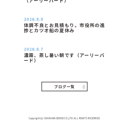
（アーリーバード）
２０２６．８．８（土） 今朝はピョ
ン子さんの都合でショートコ…
2026.8.8
体調不良とお見積もり。市役所の進
捗とカツオ船の夏休み
おはようございます。 今朝も蒸し暑
い朝です。車の温度計はすで…
2026.8.7
濃霧、蒸し暑い朝です（アーリーバ
ード）
２０２６．８．７（金） 少し先の丘
などガスの中、陽はないのに…
ブログ一覧
Copyright(c) ISHIKAWA DENSO CO.,LTD. ALL RIGHTS RESERVED.