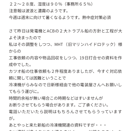
２２～２８度、湿度は９０％（事務所６５％）
注意報は波浪と濃霧のようです。
今週は週末に向けて暑くなるようです。熱中症対策必須
さて昨日は発電機とACBの２大トラブル船の方針と工程が大
よそ決まったので
私はその調整をしつつ、MHT（旧マリンハイドロテック）様
からの
工事依頼の内容や物品回収をしつつ、19日打合せの資料を作
成中でした。
カツオ船の仕事依頼も２件程度ありましたが、今すぐ対応依
頼に関しては困難ということで
冷凍機がらみなので日新様経由で他の電装屋さんへお願いし
てもらう運びに。
時間的余裕が無い場合この時期などはすいませんが
お断りさせてもらう場合があります。ご了承ください。
電話いただいたら説明はもちろんさせてもらうっています
が。
あとやっと来た新船の冷凍機関連の資料ですが・・・