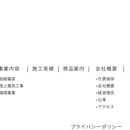
事業内容
|
施工実績
|
商品案内
|
会社概要
|
•船舶電装
•代表挨拶
•陸上電気工事
•会社概要
•環境事業
•経営理念
•沿革
•アクセス
プライバシーポリシー