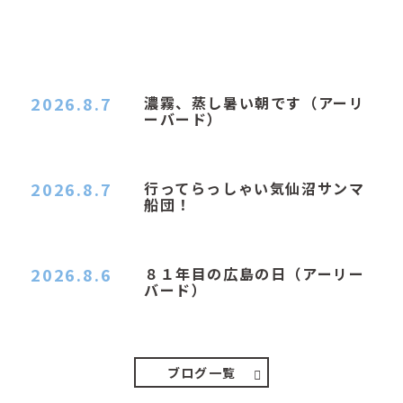
2026.8.7
濃霧、蒸し暑い朝です（アーリ
ーバード）
２０２６．８．７（金） 少し先の丘などガスの
中、陽はないのに…
2026.8.7
行ってらっしゃい気仙沼サンマ
船団！
おはようございます。 今日はムシムシがひどい
朝、先に帰ってき…
2026.8.6
８１年目の広島の日（アーリー
バード）
２０２６．８．６（木） 今朝は昨日と打って変わ
ってジメジメと…
ブログ一覧