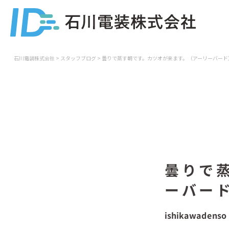
石川電装株式会社
>
スタッフブログ
>
曇りで蒸す朝です。カツオが来ます。（アーリーバード
曇りで
ーバー
ishikawadenso