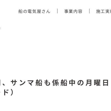
船の電気屋さん
事業内容
施工実
）
朝、サンマ船も係船中の月曜日
ード）