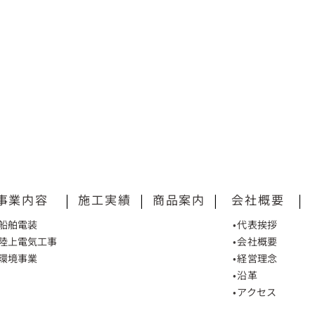
事業内容
|
施工実績
|
商品案内
|
会社概要
|
•船舶電装
•代表挨拶
•陸上電気工事
•会社概要
•環境事業
•経営理念
•沿革
•アクセス