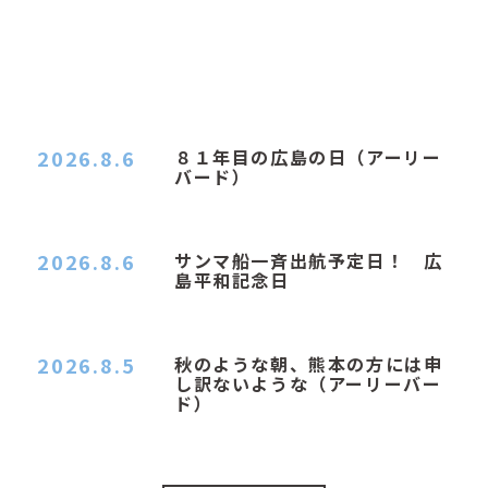
2026.8.6
８１年目の広島の日（アーリー
バード）
２０２６．８．６（木） 今朝は昨日と打って変わ
ってジメジメと…
2026.8.6
サンマ船一斉出航予定日！ 広
島平和記念日
おはようございます 今日は早朝もちょっと蒸す感
じです。気温は…
2026.8.5
秋のような朝、熊本の方には申
し訳ないような（アーリーバー
ド）
２０２６．８．５（水） 明け方は１６℃くらいで
秋のような涼し…