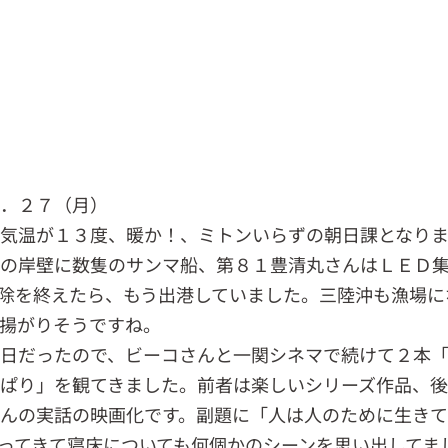
０．２７（月）
気温が１３度、暖か！、ミトンいらずの朝日課となり
町の岸壁に数隻のサンマ船、第８１豊清丸さんはＬＥＤ
除を終えたら、もう出港していました。三陸沖も漁場に
揚がりそうですね。
日だったので、ビーコさんと一関シネマで続けて２本
ぱり」を観てきました。前者は楽しいシリーズ作品、
んの実話の映画化です。副題に「人は人のために生き
ってきて寝床についても何個かのシーンを思い出してま