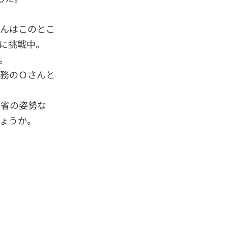
さんはこのとこ
に挑戦中。
。
総務のＯさんと
反省の姿勢な
ょうか。