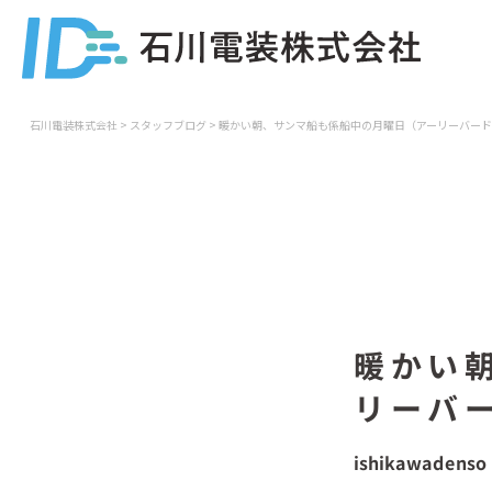
石川電装株式会社
>
スタッフブログ
>
暖かい朝、サンマ船も係船中の月曜日（アーリーバード
暖かい
リーバ
ishikawadenso