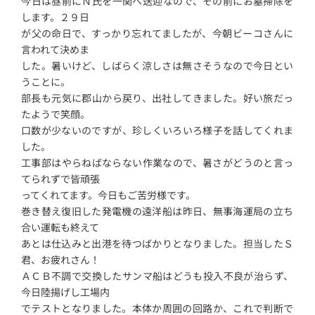
今日は昼前にＮ氏を一関へ送迎なので、その前にお墓掃除を
します。２９日
が父の命日で、すっかり忘れてましたが、今朝ビーコさんに
言われて決めま
した。暑いけど、しばらく涼しさは無さそうなので今日とい
うことに。
部長も元気に郡山から戻り、出社してきました。好い旅だっ
たようで笑顔。
口数が少ないのですが、珍しくいろいろ様子を話してくれま
した。
工事部はやらねばならない作業なので、暑さがどうのと言っ
てられずで皆頑張
ってくれてます。今日もご苦労様です。
巻き替え復旧した発電機の遠洋船は昨日、無事海運局の立ち
合い運転も終えて
あとは仕込みと出港を待つばかりとなりました。担当したＳ
君、お疲れさん！
ＡＣＢ不調で交換したサンマ船はどうも投入不良が治らず、
今日陸揚げし工場内
でテストとなりました。本体か周囲の回路か、これで判断で