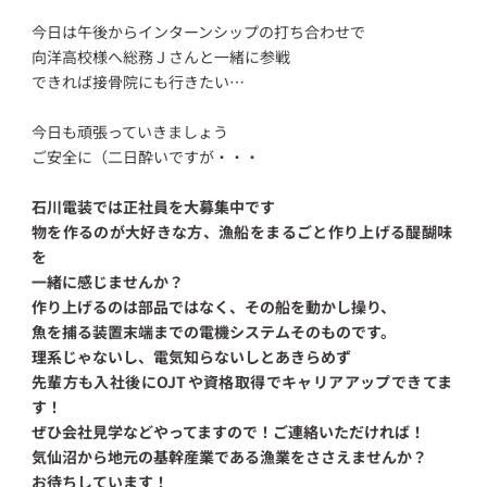
今日は午後からインターンシップの打ち合わせで
向洋高校様へ総務Ｊさんと一緒に参戦
できれば接骨院にも行きたい…
今日も頑張っていきましょう
ご安全に（二日酔いですが・・・
石川電装では正社員を大募集中です
物を作るのが大好きな方、漁船をまるごと作り上げる醍醐味
を
一緒に感じませんか？
作り上げるのは部品ではなく、その船を動かし操り、
魚を捕る装置末端までの電機システムそのものです。
理系じゃないし、電気知らないしとあきらめず
先輩方も入社後にOJTや資格取得でキャリアアップできてま
す！
ぜひ会社見学などやってますので！ご連絡いただければ！
気仙沼から地元の基幹産業である漁業をささえませんか？
お待ちしています！