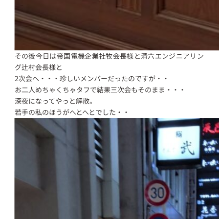
その後今日は帝国電機企業社牧会長様と清六エンジニアリン
グ辻村会長様と
2次会へ・・・珍しいメンバーだったのですが・・
お二人めちゃくちゃタフで結果三次会もそのまま・・・
深夜になってやっと解散。
若手の私のほうがへとへとでした・・