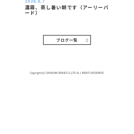
2026.8.7
濃霧、蒸し暑い朝です（アーリーバ
ード）
２０２６．８．７（金） 少し先の丘
などガスの中、陽はないのに…
ブログ一覧
Copyright(c) ISHIKAWA DENSO CO.,LTD. ALL RIGHTS RESERVED.