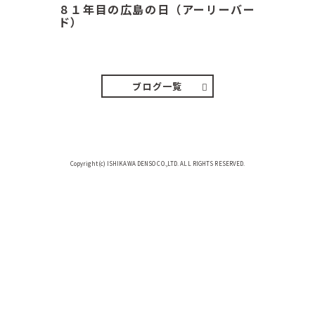
８１年目の広島の日（アーリーバー
ド）
２０２６．８．６（木） 今朝は昨日
と打って変わってジメジメと…
ブログ一覧
Copyright(c) ISHIKAWA DENSO CO.,LTD. ALL RIGHTS RESERVED.