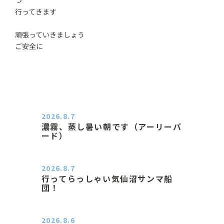
行ってきます
頑張っていきましょう
ご安全に
2026.8.7
濃霧、蒸し暑い朝です（アーリーバ
ード）
２０２６．８．７（金） 少し先の丘
などガスの中、陽はないのに…
2026.8.7
行ってらっしゃい気仙沼サンマ船
団！
おはようございます。 今日はムシム
シがひどい朝、先に帰ってき…
2026.8.6