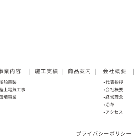
事業内容
|
施工実績
|
商品案内
|
会社概要
|
•船舶電装
•代表挨拶
•陸上電気工事
•会社概要
•環境事業
•経営理念
•沿革
•アクセス
プライバシーポリシー