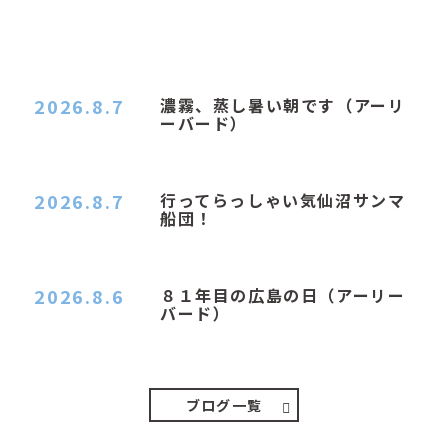
2026.8.7
濃霧、蒸し暑い朝です（アーリ
ーバード）
２０２６．８．７（金） 少し先の丘などガスの
中、陽はないのに…
2026.8.7
行ってらっしゃい気仙沼サンマ
船団！
おはようございます。 今日はムシムシがひどい
朝、先に帰ってき…
2026.8.6
８１年目の広島の日（アーリー
バード）
２０２６．８．６（木） 今朝は昨日と打って変わ
ってジメジメと…
ブログ一覧