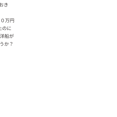
おき
３０万円
たのに
洋船が
うか？