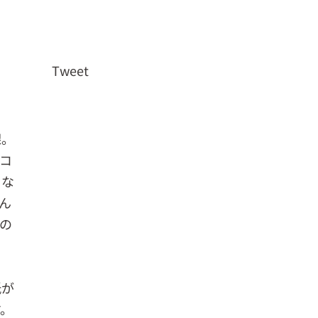
Tweet
課。
コ
くな
ん
の
紙が
す。