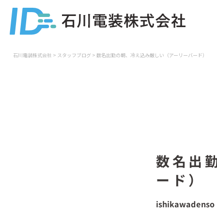
石川電装株式会社
>
スタッフブログ
>
数名出勤の朝、冷え込み厳しい（アーリーバード）
数名出
ード）
ishikawadenso