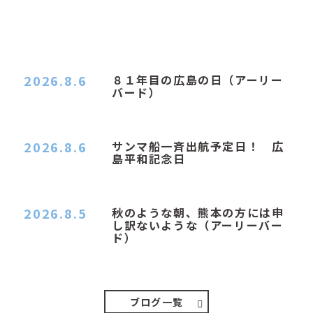
2026.8.6
８１年目の広島の日（アーリー
バード）
２０２６．８．６（木） 今朝は昨日と打って変わ
ってジメジメと…
2026.8.6
サンマ船一斉出航予定日！ 広
島平和記念日
おはようございます 今日は早朝もちょっと蒸す感
じです。気温は…
2026.8.5
秋のような朝、熊本の方には申
し訳ないような（アーリーバー
ド）
２０２６．８．５（水） 明け方は１６℃くらいで
秋のような涼し…
ブログ一覧