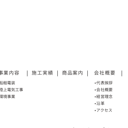
事業内容
|
施工実績
|
商品案内
|
会社概要
|
•船舶電装
•代表挨拶
•陸上電気工事
•会社概要
•環境事業
•経営理念
•沿革
•アクセス