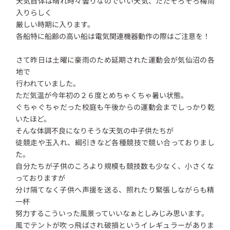
天気自体は晴れ時々曇りなのでいい天気、ただそろそろ梅雨
入りらしく
厳しい時期に入ります。
各船特に船齢の高い船は電気関連機器動作の際はご注意を！
さて昨日は土曜に豪雨のため延期された運動会が気仙沼の各
地で
行われていました。
ただ気温が今年初の２６度とめちゃくちゃ暑い状態。
ぐちゃぐちゃだった校庭も午後からの運動会までしっかり乾
いたほど。
そんな体調不良になりそうな天気の中子供たちが
徒競走や玉入れ、綱引きなど各種競技で競い合っておりまし
た。
自分たちが子供のころより規模も競技数も少なく、小さくな
っておりますが
分け隔てなく子供へ声援を送る、照れたり緊張しながらも精
一杯
努力するこういった風景っていいなぁとしみじみ思います。
風でテントが吹っ飛ばされ破損というイレギュラーがありま