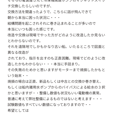
チ交換したらしいのですが、
交換方法を間違ったようで、こちらに話が飛んできて
朝から本当に困った状況に・・・
結構問題を起こされそれに巻き込まれることが多いので
本当にいつも困った感じです。
改造や交換は現場でやった方がどのように改造したか見ない
とわからないのです。
それを遠隔地でしかもかなり古い船。いたるところで図面と
異なる改造が
されており、指示を出すのも正直困難。現場でどのように改
造したかもわからない・・・本当に手詰まり。
その失敗のためかと思いますがモーターまで焼損したかもと
いう始末・・
焼損の場合は正直、新品もしくは中古との交換か巻き替え、
もしくは船内雑用水ポンプからのバイパスによる給水の３択
かと思いますが・・整備し数値も状況もいい電動機の異常。
普通に考えて弊社整備によるものではないと考えます・・・
試験数値もすべていい数値になっておりますので・・
希望としては