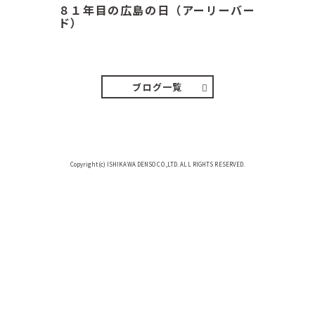
８１年目の広島の日（アーリーバー
ド）
２０２６．８．６（木） 今朝は昨日
と打って変わってジメジメと…
ブログ一覧
Copyright(c) ISHIKAWA DENSO CO.,LTD. ALL RIGHTS RESERVED.