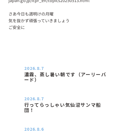
japan.go.jp/itpr_en/topics20250513.html
さあ今日も週明けの月曜
気を抜かず頑張っていきましょう
ご安全に
2026.8.7
濃霧、蒸し暑い朝です（アーリーバ
ード）
２０２６．８．７（金） 少し先の丘
などガスの中、陽はないのに…
2026.8.7
行ってらっしゃい気仙沼サンマ船
団！
おはようございます。 今日はムシム
シがひどい朝、先に帰ってき…
2026.8.6