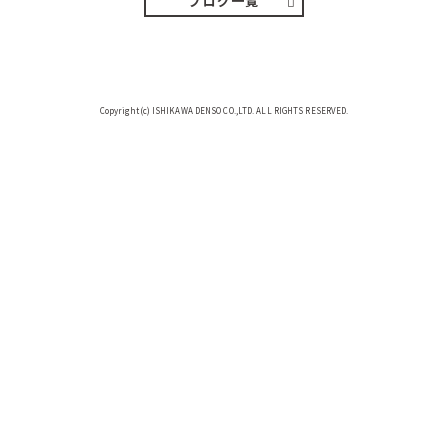
ブログ一覧
Copyright(c) ISHIKAWA DENSO CO.,LTD. ALL RIGHTS RESERVED.