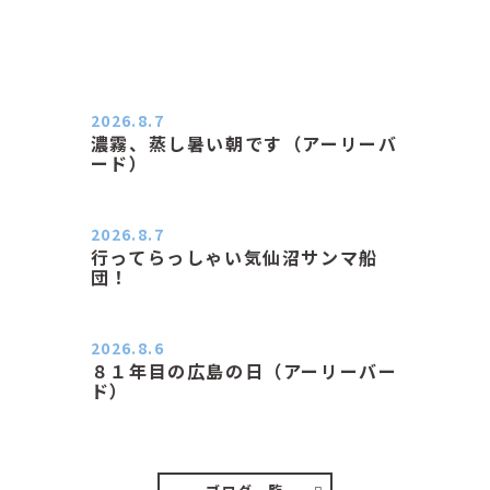
2026.8.7
濃霧、蒸し暑い朝です（アーリーバ
ード）
２０２６．８．７（金） 少し先の丘
などガスの中、陽はないのに…
2026.8.7
行ってらっしゃい気仙沼サンマ船
団！
おはようございます。 今日はムシム
シがひどい朝、先に帰ってき…
2026.8.6
８１年目の広島の日（アーリーバー
ド）
２０２６．８．６（木） 今朝は昨日
と打って変わってジメジメと…