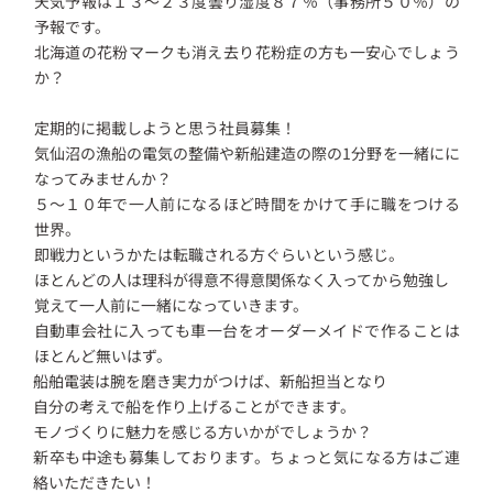
天気予報は１３～２３度曇り湿度８７％（事務所５０％）の
予報です。
北海道の花粉マークも消え去り花粉症の方も一安心でしょう
か？
定期的に掲載しようと思う社員募集！
気仙沼の漁船の電気の整備や新船建造の際の1分野を一緒にに
なってみませんか？
５～１０年で一人前になるほど時間をかけて手に職をつける
世界。
即戦力というかたは転職される方ぐらいという感じ。
ほとんどの人は理科が得意不得意関係なく入ってから勉強し
覚えて一人前に一緒になっていきます。
自動車会社に入っても車一台をオーダーメイドで作ることは
ほとんど無いはず。
船舶電装は腕を磨き実力がつけば、新船担当となり
自分の考えで船を作り上げることができます。
モノづくりに魅力を感じる方いかがでしょうか？
新卒も中途も募集しております。ちょっと気になる方はご連
絡いただきたい！