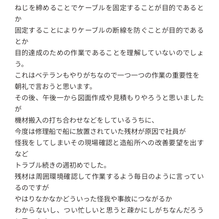
ねじを締めることでケーブルを固定することが目的であると
か
固定することによりケーブルの断線を防ぐことが目的である
とか
目的達成のための作業であることを理解していないのでしょ
う。
これはベテランもやりがちなので一つ一つの作業の重要性を
朝礼で言おうと思います。
その後、午後一から図面作成や見積もりやろうと思いました
が
機材搬入の打ち合わせなどをしているうちに、
今度は修理船で船に放置されていた残材が原因で社員が
怪我をしてしまいその現場確認と造船所への改善要望を出す
など
トラブル続きの週初めでした。
残材は周囲環境確認して作業するよう毎日のように言ってい
るのですが
やはりなかなかどういった怪我や事故につながるか
わからないし、つい忙しいと思うと疎かにしがちなんだろう