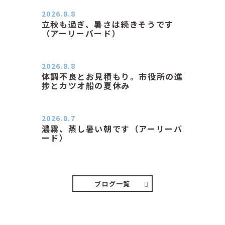
2026.8.8
立秋も過ぎ、暑さは続きそうです
（アーリーバード）
２０２６．８．８（土） 今朝はピョ
ン子さんの都合でショートコ…
2026.8.8
体調不良とお見積もり。市役所の進
捗とカツオ船の夏休み
おはようございます。 今朝も蒸し暑
い朝です。車の温度計はすで…
2026.8.7
濃霧、蒸し暑い朝です（アーリーバ
ード）
２０２６．８．７（金） 少し先の丘
などガスの中、陽はないのに…
ブログ一覧