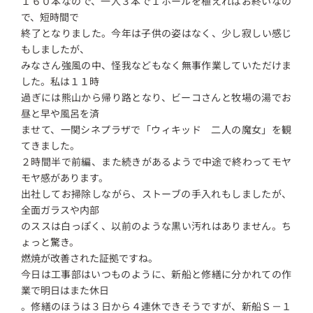
１６０本なので、一人３本で１ホールを植えればお終いなの
で、短時間で
終了となりました。今年は子供の姿はなく、少し寂しい感じ
もしましたが、
みなさん強風の中、怪我などもなく無事作業していただけま
した。私は１１時
過ぎには熊山から帰り路となり、ビーコさんと牧場の湯でお
昼と早や風呂を済
ませて、一関シネプラザで「ウィキッド 二人の魔女」を観
てきました。
２時間半で前編、また続きがあるようで中途で終わってモヤ
モヤ感があります。
出社してお掃除しながら、ストーブの手入れもしましたが、
全面ガラスや内部
のススは白っぽく、以前のような黒い汚れはありません。ち
ょっと驚き。
燃焼が改善された証拠ですね。
今日は工事部はいつものように、新船と修繕に分かれての作
業で明日はまた休日
。修繕のほうは３日から４連休できそうですが、新船Ｓ－１