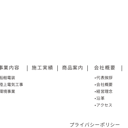
事業内容
|
施工実績
|
商品案内
|
会社概要
|
•船舶電装
•代表挨拶
•陸上電気工事
•会社概要
•環境事業
•経営理念
•沿革
•アクセス
プライバシーポリシー