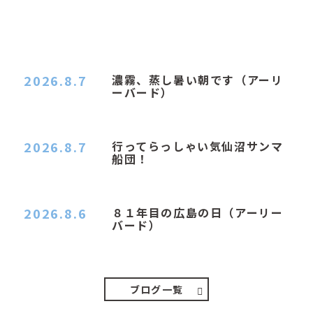
2026.8.7
濃霧、蒸し暑い朝です（アーリ
ーバード）
２０２６．８．７（金） 少し先の丘などガスの
中、陽はないのに…
2026.8.7
行ってらっしゃい気仙沼サンマ
船団！
おはようございます。 今日はムシムシがひどい
朝、先に帰ってき…
2026.8.6
８１年目の広島の日（アーリー
バード）
２０２６．８．６（木） 今朝は昨日と打って変わ
ってジメジメと…
ブログ一覧