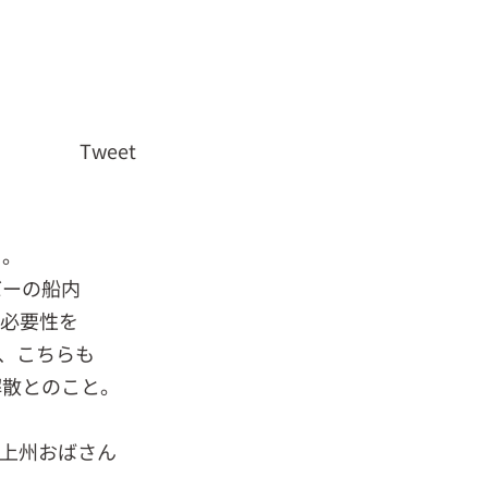
Tweet
了。
バーの船内
の必要性を
、こちらも
解散とのこと。
上州おばさん