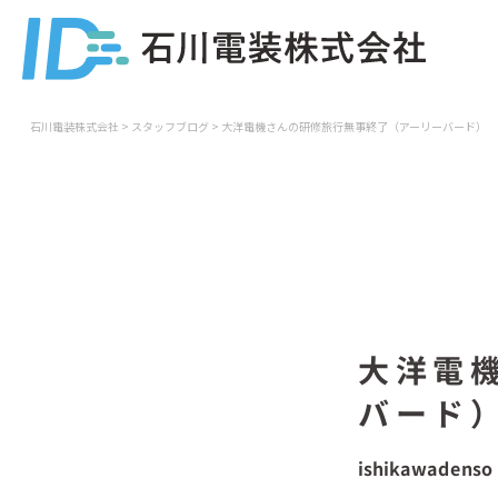
石川電装株式会社
>
スタッフブログ
>
大洋電機さんの研修旅行無事終了（アーリーバード）
大洋電
バード
ishikawadenso