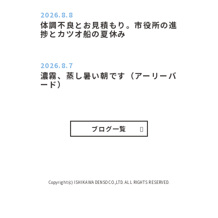
ン子さんの都合でショートコ…
2026.8.8
体調不良とお見積もり。市役所の進
捗とカツオ船の夏休み
おはようございます。 今朝も蒸し暑
い朝です。車の温度計はすで…
2026.8.7
濃霧、蒸し暑い朝です（アーリーバ
ード）
２０２６．８．７（金） 少し先の丘
などガスの中、陽はないのに…
ブログ一覧
Copyright(c) ISHIKAWA DENSO CO.,LTD. ALL RIGHTS RESERVED.