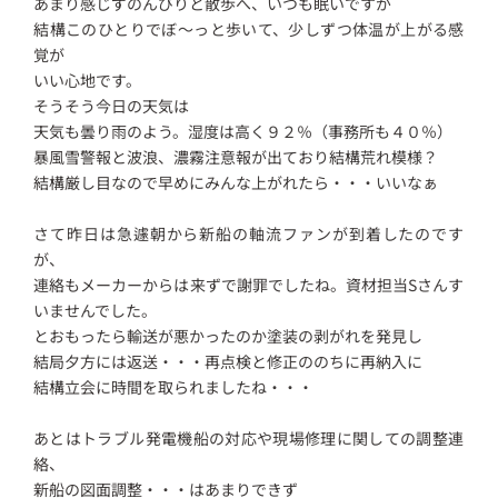
あまり感じずのんびりと散歩へ、いつも眠いですが
結構このひとりでぼ～っと歩いて、少しずつ体温が上がる感
覚が
いい心地です。
そうそう今日の天気は
天気も曇り雨のよう。湿度は高く９２％（事務所も４０％）
暴風雪警報と波浪、濃霧注意報が出ており結構荒れ模様？
結構厳し目なので早めにみんな上がれたら・・・いいなぁ
さて昨日は急遽朝から新船の軸流ファンが到着したのです
が、
連絡もメーカーからは来ずで謝罪でしたね。資材担当Sさんす
いませんでした。
とおもったら輸送が悪かったのか塗装の剥がれを発見し
結局夕方には返送・・・再点検と修正ののちに再納入に
結構立会に時間を取られましたね・・・
あとはトラブル発電機船の対応や現場修理に関しての調整連
絡、
新船の図面調整・・・はあまりできず