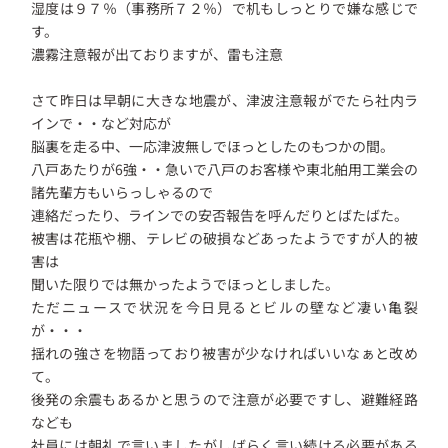
湿度は９７％（事務所７２％）で机もしっとりで嫌な感じで
す。
濃霧注意報が出ておりますが、雷も注意
さて昨日は早朝に大きな地震が、津波注意報がでたら社内ラ
インで・・など対応が
脳裏を走る中、一応津波無しでほっとしたのもつかの間。
八戸あたりが6強・・急いで八戸のお客様や東北舶用工業会の
諸先輩方もいらっしゃるので
連絡だったり、ラインでの安否報告を呼んだりとばたばた。
被害は花瓶や棚、テレビの破損などあったようですが人的被
害は
聞いた限りでは無かったようでほっとしました。
ただニュースで状況を今日見るとビルの壁など凄い亀裂
が・・・
揺れの強さを物語っており被害が少なければいいなぁと改め
て。
後発の余震もあるかと思うので注意が必要ですし、避難経路
なども
社員には朝礼で言いましたがしばらく言い続ける必要がある