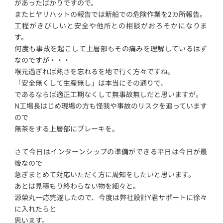
があったばかりですので。
またヒヤリハットの報告では新船での危険作業を2カ所報告。
工程がきびしいと安全や他所との相談がおろそかになりま
す。
何度も事故を起こして上層部もその痛みを理解しているはず
なのですが・・・
喉元過ぎれば熱さを忘れるを地で行く方々ですね。
「安全無くして生産無し」は本当にその通りで、
であるならば適正工期なくして無事故無しだと思いますが。
N工場長はじめ現場の方も怪我や事故のリスクを追っています
ので
無茶をする上層部にブレーキを。
さて今日はインターンシップの準備ができる平日は今日が最
後なので
急ぎまとめて対応いただく方に周知をしたいと思います。
あとは見積もり終わらない物を細々と。
源榮丸一応完遂したので、今度は弊社設計Y君サポートに徐々
に入れたらと
思います。