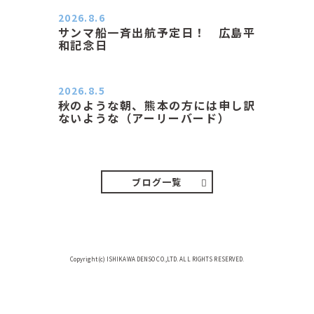
2026.8.6
サンマ船一斉出航予定日！ 広島平
和記念日
おはようございます 今日は早朝もち
ょっと蒸す感じです。気温は…
2026.8.5
秋のような朝、熊本の方には申し訳
ないような（アーリーバード）
２０２６．８．５（水） 明け方は１
６℃くらいで秋のような涼し…
ブログ一覧
Copyright(c) ISHIKAWA DENSO CO.,LTD. ALL RIGHTS RESERVED.