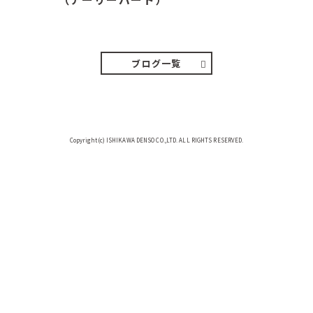
２０２６．８．８（土） 今朝はピョ
ン子さんの都合でショートコ…
ブログ一覧
Copyright(c) ISHIKAWA DENSO CO.,LTD. ALL RIGHTS RESERVED.