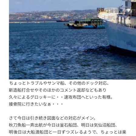
ちょっとトラブルやサンマ船、その他のドック対応、
新造船打合せやそのほかのコメント返却などもあり
久々によるグロッキーに・・速攻布団へといった有様。
接骨院に行きたいなぁ・・・
さて今日は引き続き図面などの対応がメイン。
秋刀魚船一斉出航が今日は釜石船団、明日は気仙沼船団、
明後日は大船渡船団と一日ずつズレるようで、ちょっとは楽