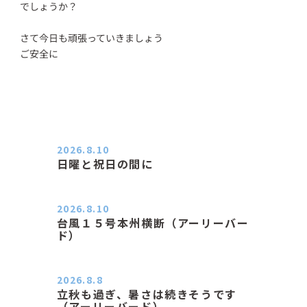
でしょうか？
さて今日も頑張っていきましょう
ご安全に
2026.8.10
日曜と祝日の間に
おはようございます。 エアコンの力
が素晴らしいと感じる季節は…
2026.8.10
台風１５号本州横断（アーリーバー
ド）
２０２６．８．１０（月） 雨なし曇
り空の月曜日、朝日課を終え…
2026.8.8
立秋も過ぎ、暑さは続きそうです
（アーリーバード）