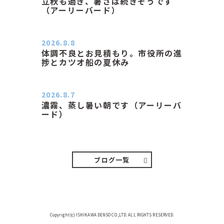
立秋も過ぎ、暑さは続きそうです
（アーリーバード）
２０２６．８．８（土） 今朝はピョ
ン子さんの都合でショートコ…
2026.8.8
体調不良とお見積もり。市役所の進
捗とカツオ船の夏休み
おはようございます。 今朝も蒸し暑
い朝です。車の温度計はすで…
2026.8.7
濃霧、蒸し暑い朝です（アーリーバ
ード）
２０２６．８．７（金） 少し先の丘
などガスの中、陽はないのに…
ブログ一覧
Copyright(c) ISHIKAWA DENSO CO.,LTD. ALL RIGHTS RESERVED.