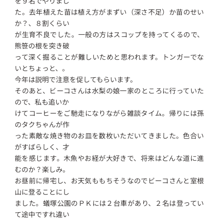
を９名でやりまし
た。去年植えた苗は植え方がまずい（深さ不足）か苗のせい
か？、８割くらい
が生育不良でした。一般の方はスコップを持ってくるので、
熊笹の根を突き破
って深く掘ることが難しいためと思われます。トンガーでな
いとちょっと、。
今年は説明で注意を促してもらいます。
そのあと、ビーコさんは水梨の娘一家のところに行っていた
ので、私も追いか
けてコーヒーをご馳走になりながら雑談タイム。帰りには孫
のタクちゃんが作
った素敵な焼き物のお皿を数枚いただいてきました。色合い
がすばらしく、才
能を感じます。木魚やお経が大好きで、将来はどんな道に進
むのか？楽しみ。
お昼前に帰宅し、お天気ももちそうなのでビーコさんと室根
山に登ることにし
ました。蟻塚公園のＰＫには２台車があり、２名は登ってい
て途中ですれ違い