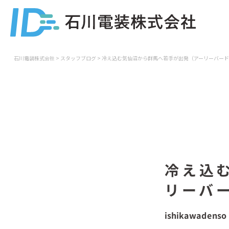
石川電装株式会社
>
スタッフブログ
>
冷え込む気仙沼から群馬へ若手が出発（アーリーバード
冷え込
リーバ
ishikawadenso