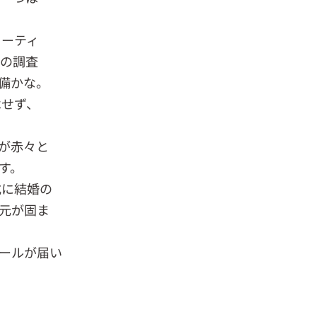
ィーティ
化の調査
備かな。
はせず、
が赤々と
す。
式に結婚の
元が固ま
ールが届い