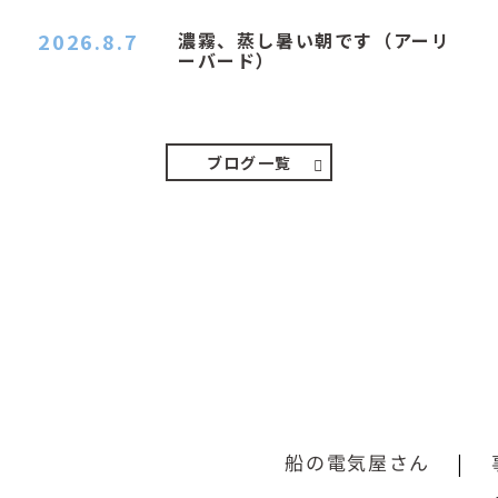
2026.8.7
濃霧、蒸し暑い朝です（アーリ
ーバード）
２０２６．８．７（金） 少し先の丘などガスの
中、陽はないのに…
ブログ一覧
船の電気屋さん
|