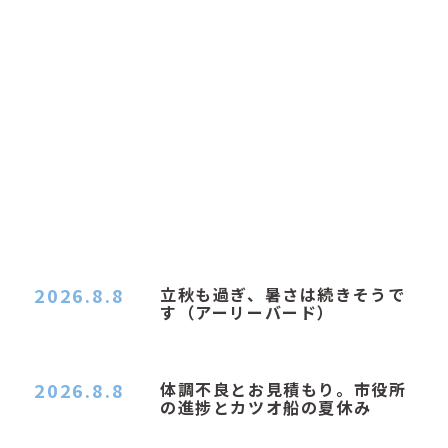
2026.8.8
立秋も過ぎ、暑さは続きそうで
す（アーリーバード）
２０２６．８．８（土） 今朝はピョン子さんの都
合でショートコ…
2026.8.8
体調不良とお見積もり。市役所
の進捗とカツオ船の夏休み
おはようございます。 今朝も蒸し暑い朝です。車
の温度計はすで…