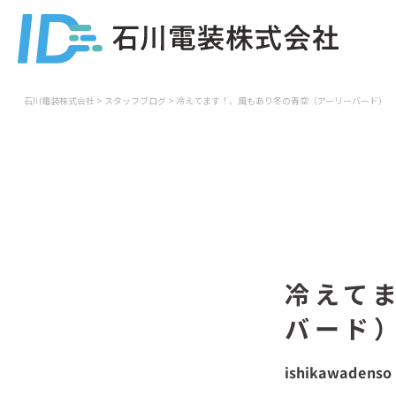
石川電装株式会社
>
スタッフブログ
>
冷えてます！、風もあり冬の青空（アーリーバード）
冷えて
バード
ishikawadenso