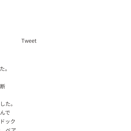
Tweet
た。
中断
でした。
んで
ドック
で、ベア