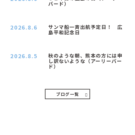
バード）
２０２６．８．６（木） 今朝は昨日と打って変わ
ってジメジメと…
2026.8.6
サンマ船一斉出航予定日！ 広
島平和記念日
おはようございます 今日は早朝もちょっと蒸す感
じです。気温は…
2026.8.5
秋のような朝、熊本の方には申
し訳ないような（アーリーバー
ド）
２０２６．８．５（水） 明け方は１６℃くらいで
秋のような涼し…
ブログ一覧