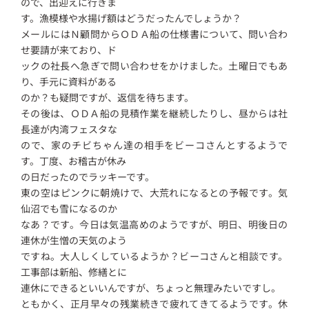
ので、出迎えに行きま
す。漁模様や水揚げ額はどうだったんでしょうか？
メールにはＮ顧問からＯＤＡ船の仕様書について、問い合わ
せ要請が来ており、ド
ックの社長へ急ぎで問い合わせをかけました。土曜日でもあ
り、手元に資料がある
のか？も疑問ですが、返信を待ちます。
その後は、ＯＤＡ船の見積作業を継続したりし、昼からは社
長達が内湾フェスタな
ので、家のチビちゃん達の相手をビーコさんとするようで
す。丁度、お稽古が休み
の日だったのでラッキーです。
東の空はピンクに朝焼けで、大荒れになるとの予報です。気
仙沼でも雪になるのか
なあ？です。今日は気温高めのようですが、明日、明後日の
連休が生憎の天気のよう
ですね。大人しくしているようか？ビーコさんと相談です。
工事部は新船、修繕とに
連休にできるといいんですが、ちょっと無理みたいですし。
ともかく、正月早々の残業続きで疲れてきてるようです。休