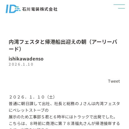
石川電装株式会社
内湾フェスタと帰港船出迎えの朝（アーリーバ
ード）
ishikawadenso
2026.1.10
Tweet
２０２６．１．１０（土）
普通に朝日課して出社、社長と総務のＪさんは内湾フェスタ
にペレットストーブの
展示のため工事部Ｓ君と６時半にはトラックで出発でした。
こちらは、８時前に商港に第７８清福丸さんが帰港接岸する