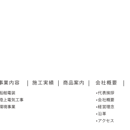
事業内容
|
施工実績
|
商品案内
|
会社概要
|
•船舶電装
•代表挨拶
•陸上電気工事
•会社概要
•環境事業
•経営理念
•沿革
•アクセス