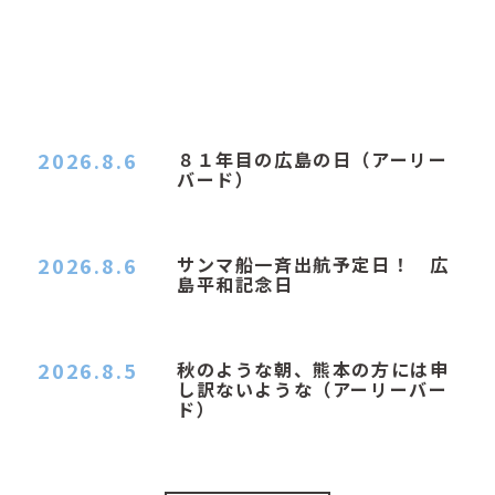
2026.8.6
８１年目の広島の日（アーリー
バード）
２０２６．８．６（木） 今朝は昨日と打って変わ
ってジメジメと…
2026.8.6
サンマ船一斉出航予定日！ 広
島平和記念日
おはようございます 今日は早朝もちょっと蒸す感
じです。気温は…
2026.8.5
秋のような朝、熊本の方には申
し訳ないような（アーリーバー
ド）
２０２６．８．５（水） 明け方は１６℃くらいで
秋のような涼し…