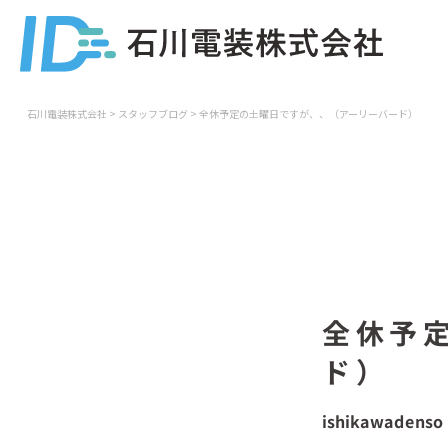
石川電装株式会社
>
スタッフブログ
>
全休予定の土曜日ですが、、（アーリーバード）
全休予
ド）
ishikawadenso