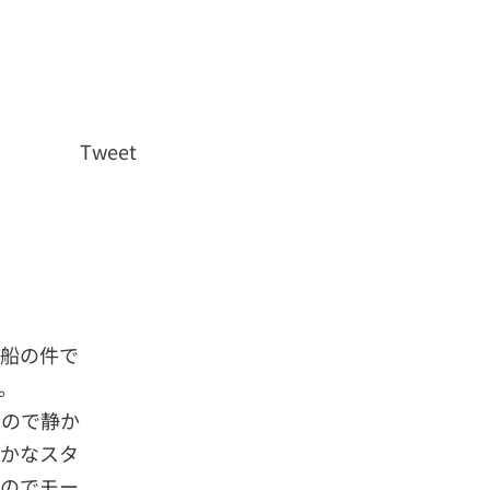
Tweet
送船の件で
。
いので静か
静かなスタ
たのでモー