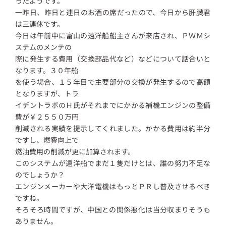
ったようです。
一昨日、昨日と連日のお酒の席だったので、今日から肝臓君
は三連休です。
今日は午前中に富山の遠洋船船主さんが来店され、ＰＷＭシ
ステムのメンテの
際に発生する費用（交換部品代など）などについて話合いと
なります。３０年船
を使う場合、１５年目で主要部分の交換が発生するので高額
となりますが、トラ
イデントラボのＨ氏がそれまでにかかる補機エンジンの整備
費が￥２５５０万円
削減される実績を提示してくれました。かかる費用は約半分
ですし、燃費向上で
燃油費用の削減が更に加算されます。
このシステムが遠洋船でまだ１隻だけとは、誰の努力不足な
のでしょうか？
エンジンメーカーや大洋電機はもっとＰＲし普及させるべき
ですね。
そろそろ時間ですが、中国との関係悪化は当分収まりそうも
ありません。