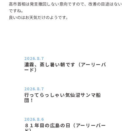
高市首相は発言撤回しない意向ですので、改善の目途はない
ですね。
良いのはお天気だけのようです。
2026.8.7
濃霧、蒸し暑い朝です（アーリーバ
ード）
２０２６．８．７（金） 少し先の丘
などガスの中、陽はないのに…
2026.8.7
行ってらっしゃい気仙沼サンマ船
団！
おはようございます。 今日はムシム
シがひどい朝、先に帰ってき…
2026.8.6
８１年目の広島の日（アーリーバー
ド）