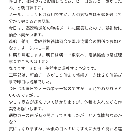
昨日は、社内の方とお話しもでき、ビーコさんと「良かった
ね」と朝日課中に。
メール、ＬＩＮＥは有用ですが、人の気持ちは五感を通じて
分かり会えると再認識。
今日は、高速輸送船の聯絡メールに回答したので、朝礼後に
仙台へ向かいます。
造船、舶用工業経営技術講習会で電装協議会の関係で参加と
なります。夕方に一関
に戻り帰宅します。明日は朝一で東京へ、電装協会の常任理
事会でこちらは１泊と
なります。３０日、午前中に帰社する予定です。
工事部は、新船チームが１９時まで修繕チームは２０時過ぎ
まで昨日は残業でした。
今日は水曜日でノー残業デーなのですが、定時であがれると
いいんですが、。
少しは寒さが緩んでいて助かりますが、休養を入れながら作
業をお願いします。
選挙カーの声が時々聞こえてきましたが、どんな情勢なのか
な？
気にはなりますね、今後の日本のいくすえに大きく関わる選