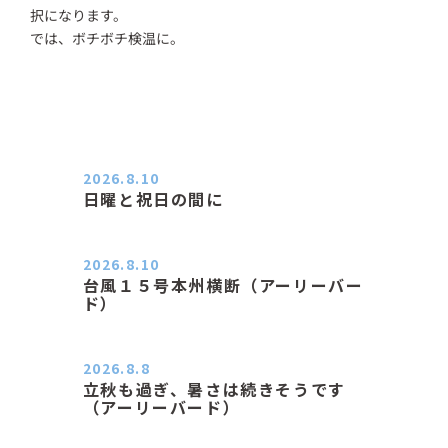
択になります。
では、ボチボチ検温に。
2026.8.10
日曜と祝日の間に
おはようございます。 エアコンの力
が素晴らしいと感じる季節は…
2026.8.10
台風１５号本州横断（アーリーバー
ド）
２０２６．８．１０（月） 雨なし曇
り空の月曜日、朝日課を終え…
2026.8.8
立秋も過ぎ、暑さは続きそうです
（アーリーバード）
２０２６．８．８（土） 今朝はピョ
ン子さんの都合でショートコ…