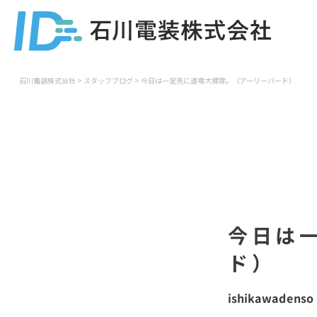
石川電装株式会社
>
スタッフブログ
>
今日は一足先に道場大掃除。（アーリーバード）
今日は
ド）
ishikawadenso