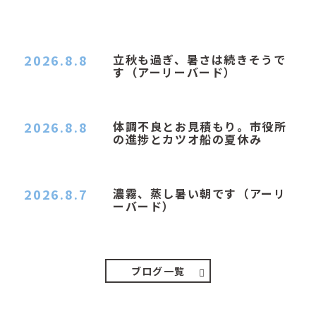
2026.8.8
立秋も過ぎ、暑さは続きそうで
す（アーリーバード）
２０２６．８．８（土） 今朝はピョン子さんの都
合でショートコ…
2026.8.8
体調不良とお見積もり。市役所
の進捗とカツオ船の夏休み
おはようございます。 今朝も蒸し暑い朝です。車
の温度計はすで…
2026.8.7
濃霧、蒸し暑い朝です（アーリ
ーバード）
２０２６．８．７（金） 少し先の丘などガスの
中、陽はないのに…
ブログ一覧