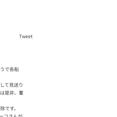
Tweet
ようで各船
して見送り
には是非、奮
除です。
ーコさんが