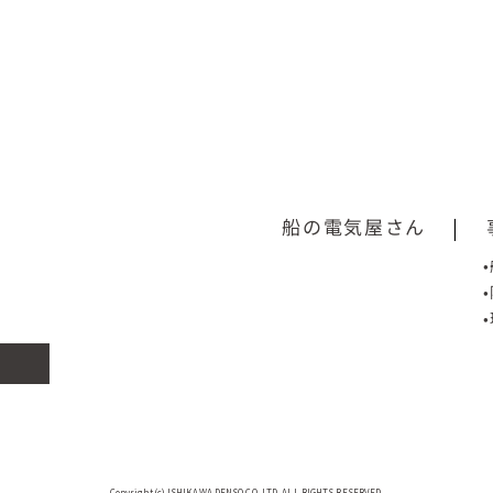
船の電気屋さん
|
Copyright(c) ISHIKAWA DENSO CO.,LTD. ALL RIGHTS RESERVED.