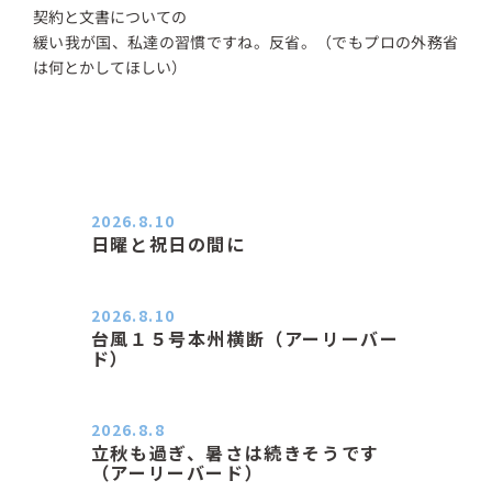
契約と文書についての
緩い我が国、私達の習慣ですね。反省。（でもプロの外務省
は何とかしてほしい）
2026.8.10
日曜と祝日の間に
おはようございます。 エアコンの力
が素晴らしいと感じる季節は…
2026.8.10
台風１５号本州横断（アーリーバー
ド）
２０２６．８．１０（月） 雨なし曇
り空の月曜日、朝日課を終え…
2026.8.8
立秋も過ぎ、暑さは続きそうです
（アーリーバード）