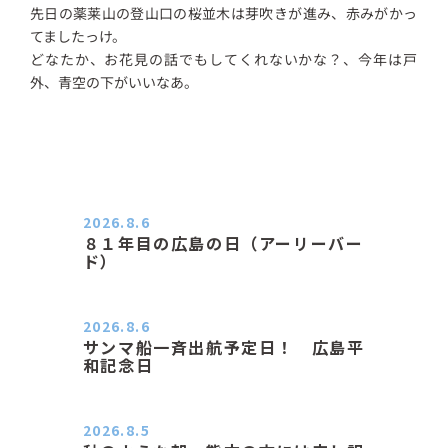
先日の薬莱山の登山口の桜並木は芽吹きが進み、赤みがかっ
てましたっけ。
どなたか、お花見の話でもしてくれないかな？、今年は戸
外、青空の下がいいなあ。
2026.8.6
８１年目の広島の日（アーリーバー
ド）
２０２６．８．６（木） 今朝は昨日
と打って変わってジメジメと…
2026.8.6
サンマ船一斉出航予定日！ 広島平
和記念日
おはようございます 今日は早朝もち
ょっと蒸す感じです。気温は…
2026.8.5