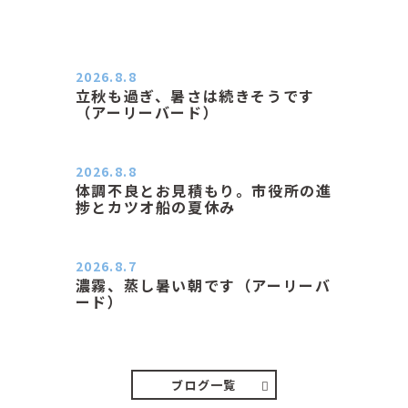
2026.8.8
立秋も過ぎ、暑さは続きそうです
（アーリーバード）
２０２６．８．８（土） 今朝はピョ
ン子さんの都合でショートコ…
2026.8.8
体調不良とお見積もり。市役所の進
捗とカツオ船の夏休み
おはようございます。 今朝も蒸し暑
い朝です。車の温度計はすで…
2026.8.7
濃霧、蒸し暑い朝です（アーリーバ
ード）
２０２６．８．７（金） 少し先の丘
などガスの中、陽はないのに…
ブログ一覧