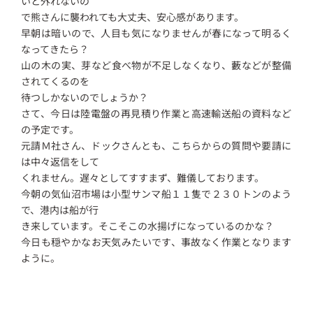
いと外れないの
で熊さんに襲われても大丈夫、安心感があります。
早朝は暗いので、人目も気になりませんが春になって明るく
なってきたら？
山の木の実、芽など食べ物が不足しなくなり、藪などが整備
されてくるのを
待つしかないのでしょうか？
さて、今日は陸電盤の再見積り作業と高速輸送船の資料など
の予定です。
元請Ｍ社さん、ドックさんとも、こちらからの質問や要請に
は中々返信をして
くれません。遅々としてすすまず、難儀しております。
今朝の気仙沼市場は小型サンマ船１１隻で２３０トンのよう
で、港内は船が行
き来しています。そこそこの水揚げになっているのかな？
今日も穏やかなお天気みたいです、事故なく作業となります
ように。