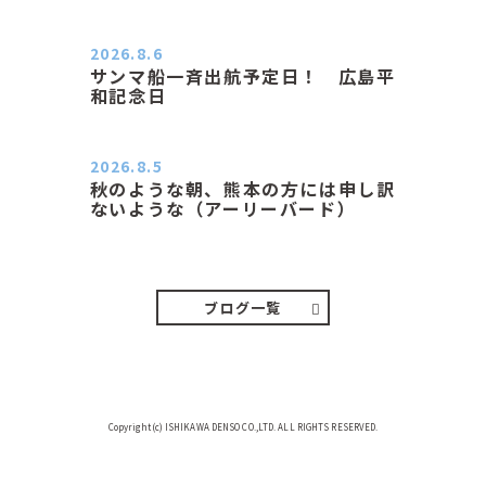
２０２６．８．６（木） 今朝は昨日
と打って変わってジメジメと…
2026.8.6
サンマ船一斉出航予定日！ 広島平
和記念日
おはようございます 今日は早朝もち
ょっと蒸す感じです。気温は…
2026.8.5
秋のような朝、熊本の方には申し訳
ないような（アーリーバード）
２０２６．８．５（水） 明け方は１
６℃くらいで秋のような涼し…
ブログ一覧
Copyright(c) ISHIKAWA DENSO CO.,LTD. ALL RIGHTS RESERVED.