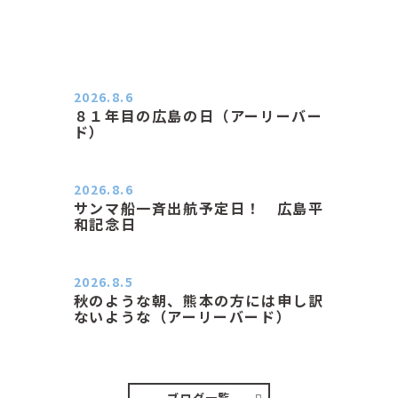
2026.8.6
８１年目の広島の日（アーリーバー
ド）
２０２６．８．６（木） 今朝は昨日
と打って変わってジメジメと…
2026.8.6
サンマ船一斉出航予定日！ 広島平
和記念日
おはようございます 今日は早朝もち
ょっと蒸す感じです。気温は…
2026.8.5
秋のような朝、熊本の方には申し訳
ないような（アーリーバード）
２０２６．８．５（水） 明け方は１
６℃くらいで秋のような涼し…
ブログ一覧