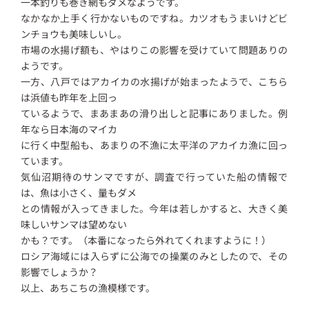
一本釣りも巻き網もダメなようです。
なかなか上手く行かないものですね。カツオもうまいけどビ
ンチョウも美味しいし。
市場の水揚げ額も、やはりこの影響を受けていて問題ありの
ようです。
一方、八戸ではアカイカの水揚げが始まったようで、こちら
は浜値も昨年を上回っ
ているようで、まあまあの滑り出しと記事にありました。例
年なら日本海のマイカ
に行く中型船も、あまりの不漁に太平洋のアカイカ漁に回っ
ています。
気仙沼期待のサンマですが、調査で行っていた船の情報で
は、魚は小さく、量もダメ
との情報が入ってきました。今年は若しかすると、大きく美
味しいサンマは望めない
かも？です。（本番になったら外れてくれますように！）
ロシア海域には入らずに公海での操業のみとしたので、その
影響でしょうか？
以上、あちこちの漁模様です。