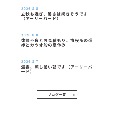
2026.8.8
立秋も過ぎ、暑さは続きそうです
（アーリーバード）
２０２６．８．８（土） 今朝はピョ
ン子さんの都合でショートコ…
2026.8.8
体調不良とお見積もり。市役所の進
捗とカツオ船の夏休み
おはようございます。 今朝も蒸し暑
い朝です。車の温度計はすで…
2026.8.7
濃霧、蒸し暑い朝です（アーリーバ
ード）
２０２６．８．７（金） 少し先の丘
などガスの中、陽はないのに…
ブログ一覧