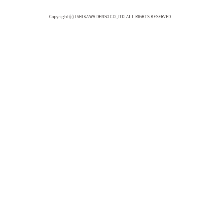
Copyright(c) ISHIKAWA DENSO CO.,LTD. ALL RIGHTS RESERVED.