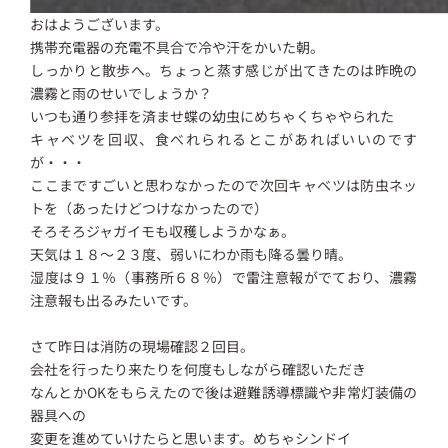
おはようございます。
携帯充電器の充電不具合で冷や汗をかいた朝。
しっかりと散歩へ。ちょっと蒸す感じが出てきたのは昨晩の
濃霧と雨のせいでしょうか？
いつも通り参拝を済ませ蝶の幼虫にめちゃくちゃやられた
キャベツを回収、食べれられるとこがあればいいのです
が・・・
ここまですごいと思わなかったので次回キャベツは防虫ネッ
トを（あったけどつけなかったので）
そろそろジャガイモも収穫しようかなぁ。
天気は１８～２３度、弱いにわか雨も降る曇り晴。
湿度は９１％（事務所６８％）で雷注意報がでており、濃霧
注意報も出るみたいです。
さて昨日は消防の現場確認２回目。
会社を行ったり来たりを何度もしながら確認いただき
なんとかOKをもらえたので後は避難誘導標識や非常灯装備の
器具への
変更を進めていけたらと思います。めちゃシンドイ