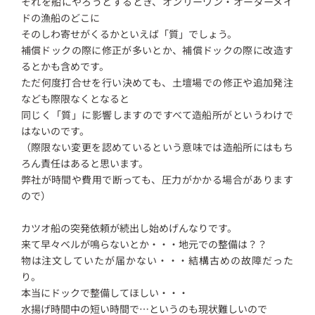
それを船にやろうとするとき、オンリーワン・オーダーメイ
ドの漁船のどこに
そのしわ寄せがくるかといえば「質」でしょう。
補償ドックの際に修正が多いとか、補償ドックの際に改造す
るとかも含めです。
ただ何度打合せを行い決めても、土壇場での修正や追加発注
なども際限なくとなると
同じく「質」に影響しますのですべて造船所がというわけで
はないのです。
（際限ない変更を認めているという意味では造船所にはもち
ろん責任はあると思います。
弊社が時間や費用で断っても、圧力がかかる場合があります
ので）
カツオ船の突発依頼が続出し始めげんなりです。
来て早々ベルが鳴らないとか・・・地元での整備は？？
物は注文していたが届かない・・・結構古めの故障だった
り。
本当にドックで整備してほしい・・・
水揚げ時間中の短い時間で…というのも現状難しいので