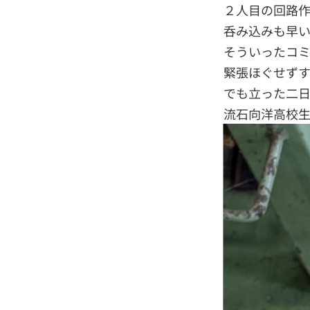
２人目の回路
呑み込みも早
そういったコ
緊張ほぐせずす
でも立った二
流石向洋高校