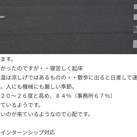
ます。
たかったのですが・・寝苦しく起床
気温は涼しげではあるものの・・散歩に出ると日差しで
ね。人にも機械にも厳しい季節。
、２０～２６度と高め、８４％（事務所６７％）
ているようです。
強いのが来ているようなので心配です。
ぼインターンシップ対応