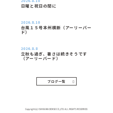
2026.8.10
日曜と祝日の間に
おはようございます。 エアコンの力
が素晴らしいと感じる季節は…
2026.8.10
台風１５号本州横断（アーリーバー
ド）
２０２６．８．１０（月） 雨なし曇
り空の月曜日、朝日課を終え…
2026.8.8
立秋も過ぎ、暑さは続きそうです
（アーリーバード）
２０２６．８．８（土） 今朝はピョ
ン子さんの都合でショートコ…
ブログ一覧
Copyright(c) ISHIKAWA DENSO CO.,LTD. ALL RIGHTS RESERVED.