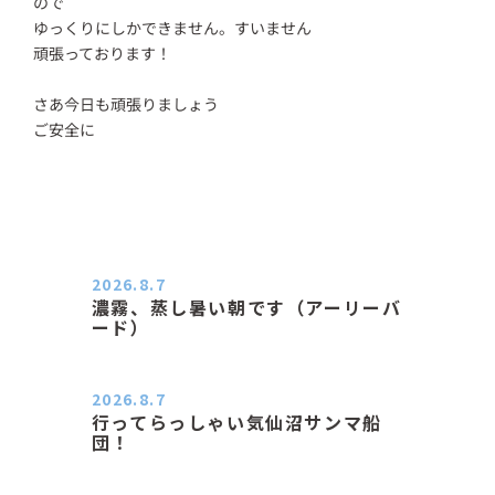
ので
ゆっくりにしかできません。すいません
頑張っております！
さあ今日も頑張りましょう
ご安全に
2026.8.7
濃霧、蒸し暑い朝です（アーリーバ
ード）
２０２６．８．７（金） 少し先の丘
などガスの中、陽はないのに…
2026.8.7
行ってらっしゃい気仙沼サンマ船
団！
おはようございます。 今日はムシム
シがひどい朝、先に帰ってき…