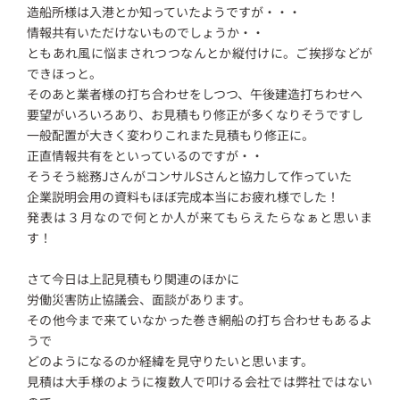
造船所様は入港とか知っていたようですが・・・
情報共有いただけないものでしょうか・・
ともあれ風に悩まされつつなんとか縦付けに。ご挨拶などが
できほっと。
そのあと業者様の打ち合わせをしつつ、午後建造打ちわせへ
要望がいろいろあり、お見積もり修正が多くなりそうですし
一般配置が大きく変わりこれまた見積もり修正に。
正直情報共有をといっているのですが・・
そうそう総務JさんがコンサルSさんと協力して作っていた
企業説明会用の資料もほぼ完成本当にお疲れ様でした！
発表は３月なので何とか人が来てもらえたらなぁと思いま
す！
さて今日は上記見積もり関連のほかに
労働災害防止協議会、面談があります。
その他今まで来ていなかった巻き網船の打ち合わせもあるよ
うで
どのようになるのか経緯を見守りたいと思います。
見積は大手様のように複数人で叩ける会社では弊社ではない