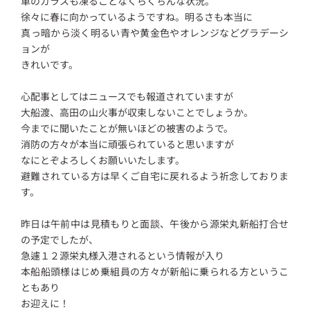
車のガラスも凍ることなくらくちんな状況。
徐々に春に向かっているようですね。明るさも本当に
真っ暗から淡く明るい青や黄金色やオレンジなどグラデーシ
ョンが
きれいです。
心配事としてはニュースでも報道されていますが
大船渡、高田の山火事が収束しないことでしょうか。
今までに聞いたことが無いほどの被害のようで。
消防の方々が本当に頑張られていると思いますが
なにとぞよろしくお願いいたします。
避難されている方は早くご自宅に戻れるよう祈念しておりま
す。
昨日は午前中は見積もりと面談、午後から源栄丸新船打合せ
の予定でしたが、
急遽１２源栄丸様入港されるという情報が入り
本船船頭様はじめ乗組員の方々が新船に乗られる方というこ
ともあり
お迎えに！