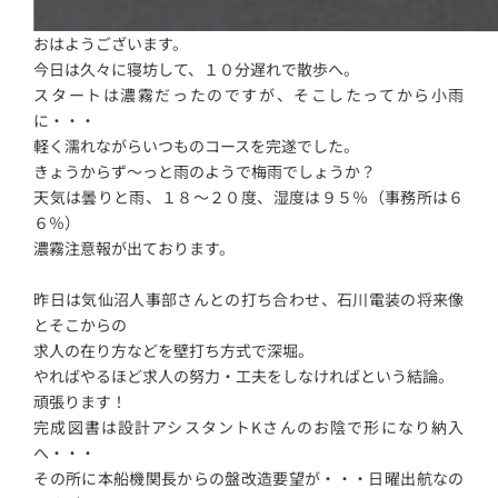
おはようございます。
今日は久々に寝坊して、１０分遅れで散歩へ。
スタートは濃霧だったのですが、そこしたってから小雨
に・・・
軽く濡れながらいつものコースを完遂でした。
きょうからず～っと雨のようで梅雨でしょうか？
天気は曇りと雨、１８～２０度、湿度は９５％（事務所は６
６％）
濃霧注意報が出ております。
昨日は気仙沼人事部さんとの打ち合わせ、石川電装の将来像
とそこからの
求人の在り方などを壁打ち方式で深堀。
やればやるほど求人の努力・工夫をしなければという結論。
頑張ります！
完成図書は設計アシスタントKさんのお陰で形になり納入
へ・・・
その所に本船機関長からの盤改造要望が・・・日曜出航なの