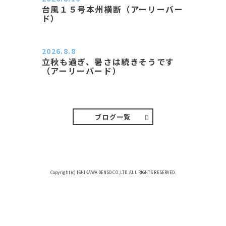
台風１５号本州横断（アーリーバー
ド）
２０２６．８．１０（月） 雨なし曇
り空の月曜日、朝日課を終え…
2026.8.8
立秋も過ぎ、暑さは続きそうです
（アーリーバード）
２０２６．８．８（土） 今朝はピョ
ン子さんの都合でショートコ…
ブログ一覧
Copyright(c) ISHIKAWA DENSO CO.,LTD. ALL RIGHTS RESERVED.