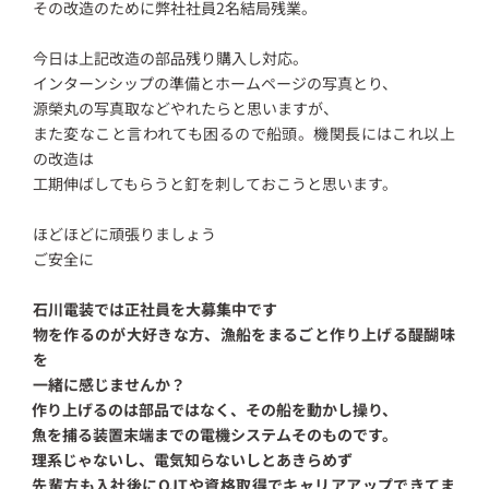
その改造のために弊社社員2名結局残業。
今日は上記改造の部品残り購入し対応。
インターンシップの準備とホームページの写真とり、
源榮丸の写真取などやれたらと思いますが、
また変なこと言われても困るので船頭。機関長にはこれ以上
の改造は
工期伸ばしてもらうと釘を刺しておこうと思います。
ほどほどに頑張りましょう
ご安全に
石川電装では正社員を大募集中です
物を作るのが大好きな方、漁船をまるごと作り上げる醍醐味
を
一緒に感じませんか？
作り上げるのは部品ではなく、その船を動かし操り、
魚を捕る装置末端までの電機システムそのものです。
理系じゃないし、電気知らないしとあきらめず
先輩方も入社後にOJTや資格取得でキャリアアップできてま