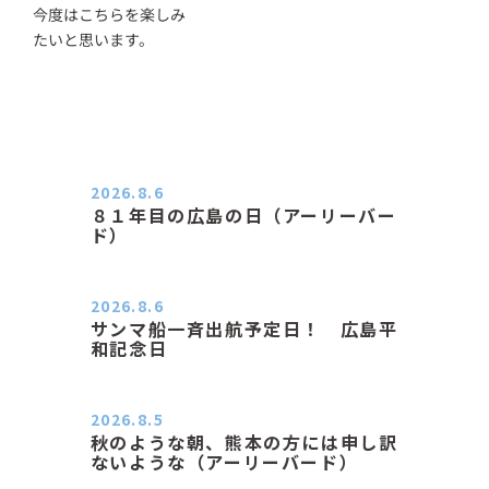
今度はこちらを楽しみ
たいと思います。
2026.8.6
８１年目の広島の日（アーリーバー
ド）
２０２６．８．６（木） 今朝は昨日
と打って変わってジメジメと…
2026.8.6
サンマ船一斉出航予定日！ 広島平
和記念日
おはようございます 今日は早朝もち
ょっと蒸す感じです。気温は…
2026.8.5
秋のような朝、熊本の方には申し訳
ないような（アーリーバード）
２０２６．８．５（水） 明け方は１