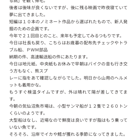
る病」を観て帰宅。
後者は後味が良くないですが、後に残る映画で昨夜寝ていて
夢に出てきました。
短編は１０本のノミネート作品から選ばれたもので、新人発
掘のための企画です。
今年で２１回目とのこと、来年も予定してみるつもりです。
今日は社長も戻り、こちらはお歳暮の配布先チェックやトラ
ブル船、ＰＷＭ部品
納期の件、高速輸送船の件にあたります。
今日は地元紙、中央紙もお休みで早朝はバイクの音も行き交
う方もなく、熊スプ
レーに指をあて確認しながらでした。明日から山用のヘルメ
ットも着用かな。
もうすぐ検温タイムですが、外は晴れて陽が差してきてま
す。
今朝の気仙沼魚市場は、小型サンマ船が１２隻で２６０トン
くらいのようです。
大型船はなし、近場なので鮮度は良いですが脂はもう乗って
いない魚です。
そろそろ、沿岸でイカや鱈が獲れる季節になってきました。